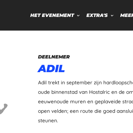
HET EVENEMENT
EXTRA'S
MEE
DEELNEMER
ADIL
Adil trekt in september zijn hardloops
oude binnenstad van Hostalric en de om
eeuwenoude muren en geplaveide straat
open velden; een route die goed aansluit
steunen.