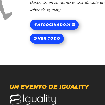
donación en su nombre, animándole en 
labor de Iguality.
¡PATROCINADOR!
VER TODO
UN EVENTO DE IGUALITY