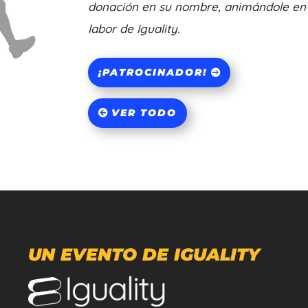
donación en su nombre, animándole en 
labor de Iguality.
¡PATROCINADOR!
VER TODO
UN EVENTO DE IGUALITY