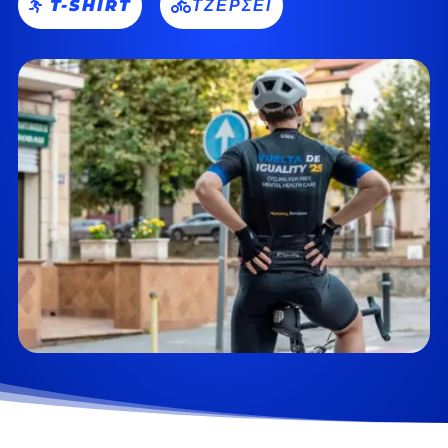
T-SHIRT
ΤΖΈΡΣΕΪ