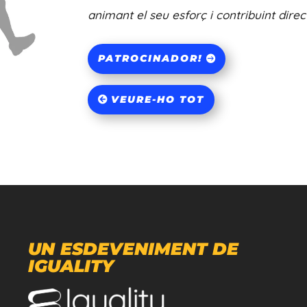
animant el seu esforç i contribuint direc
PATROCINADOR!
VEURE-HO TOT
UN ESDEVENIMENT DE
IGUALITY