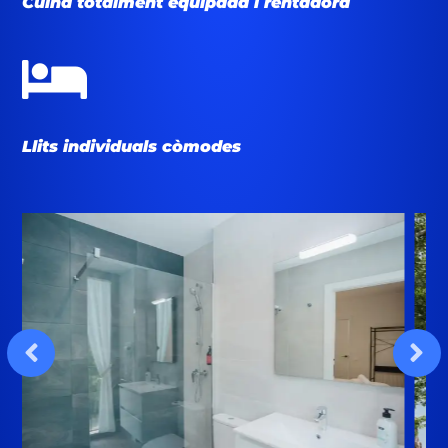
Cuina totalment equipada i rentadora

Llits individuals còmodes