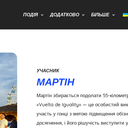
ПОДІЯ
ДОДАТКОВО
БІЛЬШЕ
УЧАСНИК
МАРТІН
Мартін збирається подолати 55-кіломет
«Vuelta de Iguality» — це особистий ви
участь у гонці з метою підвищення обізн
досягнення, і його рішучість виступити 