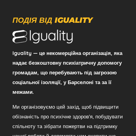
ПОДІЯ ВІД IGUALITY
Iguality — це некомерційна організація, яка
надає безкоштовну психіатричну допомогу
громадам, що перебувають під загрозою
соціальної ізоляції, у Барселоні та за її
межами.
Ми організовуємо цей захід, щоб підвищити
обізнаність про психічне здоров'я, побудувати
спільноту та зібрати пожертви на підтримку
нашої роботи й допомогти нам охопити ще