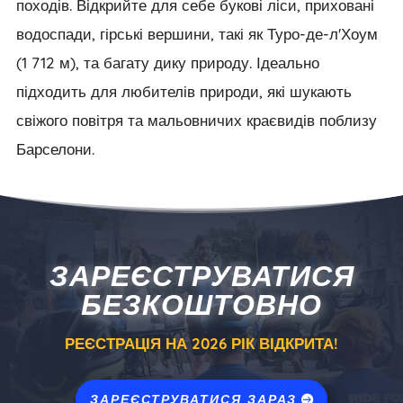
походів. Відкрийте для себе букові ліси, приховані
водоспади, гірські вершини, такі як Туро-де-л'Хоум
(1 712 м), та багату дику природу. Ідеально
підходить для любителів природи, які шукають
свіжого повітря та мальовничих краєвидів поблизу
Барселони.
ЗАРЕЄСТРУВАТИСЯ
БЕЗКОШТОВНО
РЕЄСТРАЦІЯ НА 2026 РІК ВІДКРИТА!
ЗАРЕЄСТРУВАТИСЯ ЗАРАЗ