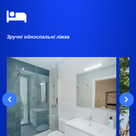

Зручні односпальні ліжка