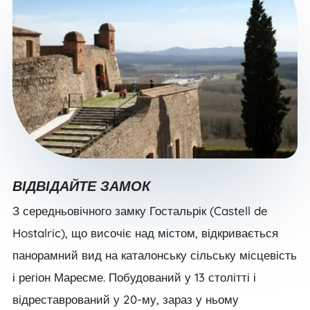
ВІДВІДАЙТЕ ЗАМОК
З середньовічного замку Гостальрік (Castell de
Hostalric), що височіє над містом, відкривається
панорамний вид на каталонську сільську місцевість
і регіон Маресме. Побудований у 13 столітті і
відреставрований у 20-му, зараз у ньому