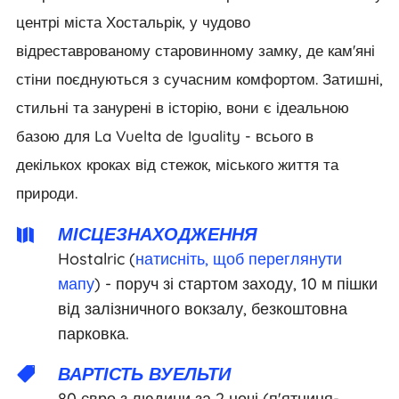
центрі міста Хостальрік, у чудово
відреставрованому старовинному замку, де кам'яні
стіни поєднуються з сучасним комфортом. Затишні,
стильні та занурені в історію, вони є ідеальною
базою для La Vuelta de Iguality - всього в
декількох кроках від стежок, міського життя та
природи.
МІСЦЕЗНАХОДЖЕННЯ

Hostalric (
натисніть, щоб переглянути
мапу
) - поруч зі стартом заходу, 10 м пішки
від залізничного вокзалу, безкоштовна
парковка.
ВАРТІСТЬ ВУЕЛЬТИ

80 євро з людини за 2 ночі (п'ятниця-