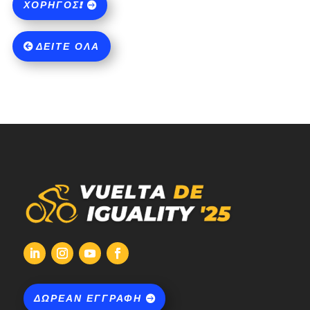
ΧΟΡΗΓΌΣ!
ΔΕΊΤΕ ΌΛΑ
ΔΩΡΕΆΝ ΕΓΓΡΑΦΉ