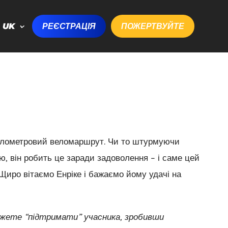
UK
РЕЄСТРАЦІЯ
ПОЖЕРТВУЙТЕ
кілометровий веломаршрут. Чи то штурмуючи
, він робить це заради задоволення – і саме цей
 Щиро вітаємо Енріке і бажаємо йому удачі на
жете “підтримати” учасника, зробивши