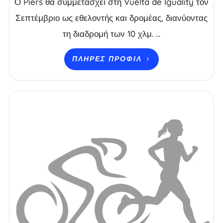
Ο Piers θα συμμετάσχει στη Vuelta de Iguality τον
Σεπτέμβριο ως εθελοντής και δρομέας, διανύοντας
τη διαδρομή των 10 χλμ. ...
ΠΛΉΡΕΣ ΠΡΟΦΊΛ