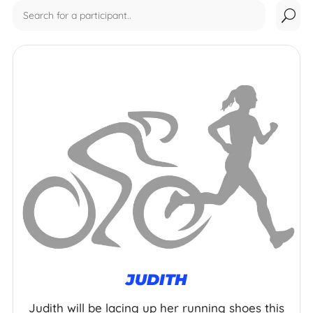
Showing
U
31
posts.
JUDITH
Judith will be lacing up her running shoes this