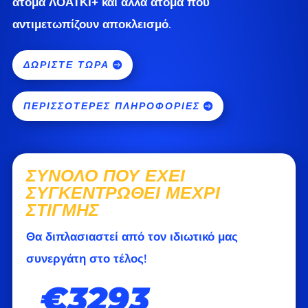
άτομα ΛΟΑΤΚΙ+ και άλλα άτομα που
αντιμετωπίζουν αποκλεισμό.
ΔΩΡΊΣΤΕ ΤΏΡΑ
ΠΕΡΙΣΣΌΤΕΡΕΣ ΠΛΗΡΟΦΟΡΊΕΣ
ΣΎΝΟΛΟ ΠΟΥ ΈΧΕΙ
ΣΥΓΚΕΝΤΡΩΘΕΊ ΜΈΧΡΙ
ΣΤΙΓΜΉΣ
Θα διπλασιαστεί από τον ιδιωτικό μας
συνεργάτη στο τέλος!
€3293