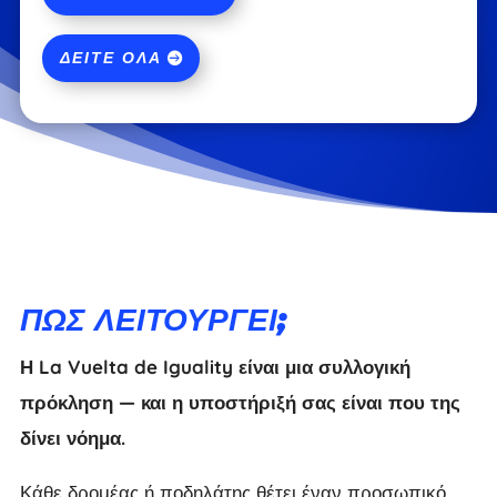
ΔΕΊΤΕ ΌΛΑ
ΠΏΣ ΛΕΙΤΟΥΡΓΕΊ;
Η La Vuelta de Iguality είναι μια συλλογική
πρόκληση — και η υποστήριξή σας είναι που της
δίνει νόημα.
Κάθε δρομέας ή ποδηλάτης θέτει έναν προσωπικό