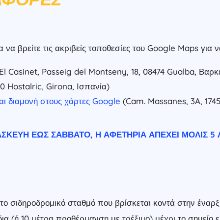
να βρείτε τις ακριβείς τοποθεσίες του Google Maps για ν
El Casinet, Passeig del Montseny, 18, 08474 Gualba, Βαρκ
0 Hostalric, Girona, Ισπανία)
αι διαμονή στους χάρτες Google
(Cam. Massanes, 3A, 1745
ΚΕΥΉ ΈΩΣ ΣΆΒΒΑΤΟ, Η ΑΦΕΤΗΡΊΑ ΑΠΈΧΕΙ ΜΌΛΙΣ 5 Λ
ο σιδηροδρομικό σταθμό που βρίσκεται κοντά στην έναρξ
δια (ή 10 μέτρα προθέρμανση με τρέξιμο) μέχρι το σημείο 