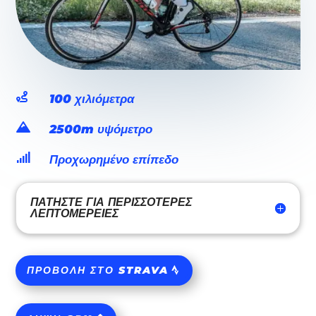

100 χιλιόμετρα

2500m υψόμετρο

Προχωρημένο επίπεδο
ΠΑΤΉΣΤΕ ΓΙΑ ΠΕΡΙΣΣΌΤΕΡΕΣ
ΛΕΠΤΟΜΈΡΕΙΕΣ
ΠΡΟΒΟΛΉ ΣΤΟ STRAVA