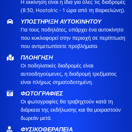
Η εκκίνηση είναι η ίδια για όλες τις διαδρομές
(8:30, Hostalric - 1 ώρα από τη Βαρκελώνη).
ΥΠΟΣΤΉΡΙΞΗ ΑΥΤΟΚΙΝΉΤΟΥ

Για τους ποδηλάτες, υπάρχει ένα αυτοκίνητο
που κυκλοφορεί στην περιοχή σε περίπτωση
που αντιμετωπίσετε προβλήματα.
ΠΛΟΉΓΗΣΗ

Οι ποδηλατικές διαδρομές είναι
αυτοοδηγούμενες, η διαδρομή τρεξίματος
είναι πλήρως σηματοδοτημένη.
ΦΩΤΟΓΡΑΦΊΕΣ

Οι φωτογραφίες θα τραβηχτούν κατά τη
διάρκεια της εκδήλωσης και θα μοιραστούν
δωρεάν μετά.
ΦΥΣΙΚΟΘΕΡΑΠΕΊΑ
