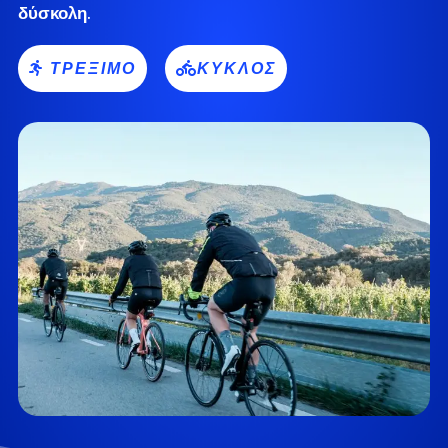
δύσκολη.
ΤΡΈΞΙΜΟ
ΚΎΚΛΟΣ