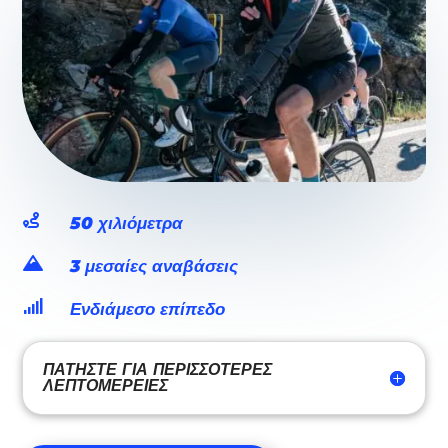

50 χιλιόμετρα

3 μεσαίες αναβάσεις

Ενδιάμεσο επίπεδο
ΠΑΤΉΣΤΕ ΓΙΑ ΠΕΡΙΣΣΌΤΕΡΕΣ
ΛΕΠΤΟΜΈΡΕΙΕΣ