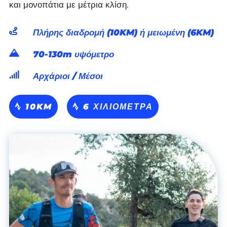
και μονοπάτια με μέτρια κλίση.

Πλήρης διαδρομή (10KM) ή μειωμένη (6KM)

70-130m υψόμετρο

Αρχάριοι / Μέσοι
10KM
6 ΧΙΛΙΌΜΕΤΡΑ