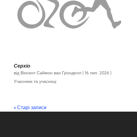
Серхіо
від
Вінсент Саймон ван Гронделл
|
16 лип. 2026
|
Учасники та учасниці
« Старі записи