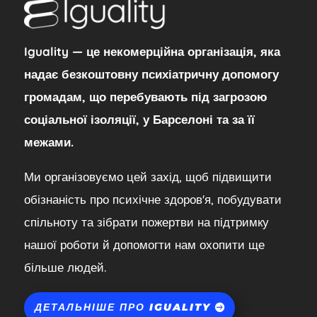
Iguality — це некомерційна організація, яка
надає безкоштовну психіатричну допомогу
громадам, що перебувають під загрозою
соціальної ізоляції, у Барселоні та за її
межами.
Ми організовуємо цей захід, щоб підвищити
обізнаність про психічне здоров'я, побудувати
спільноту та зібрати пожертви на підтримку
нашої роботи й допомогти нам охопити ще
більше людей.
ДЕТАЛЬНІШЕ ПРО IGUALITY